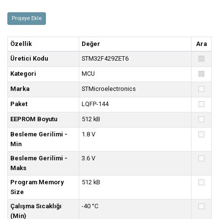
Projeye Ekle
Özellik
Değer
Ara
Üretici Kodu
STM32F429ZET6
Kategori
MCU
Marka
STMicroelectronics
Paket
LQFP-144
EEPROM Boyutu
512 kB
Besleme Gerilimi -
1.8 V
Min
Besleme Gerilimi -
3.6 V
Maks
Program Memory
512 kB
Size
Çalışma Sıcaklığı
-40 °C
(Min)