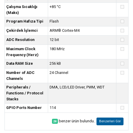
Çalışma Sıcaklığı
+85 °C
(Maks)
Program Hafıza Tipi
Flash
Çekirdek İşlemci
ARM® Cortex-M4
ADC Resolution
12 bit
Maximum Clock
180 MHz
Frequency (Herz)
Data RAM Size
256 kB
Number of ADC
24 Channel
Channels
Peripherals /
DMA, LCD/LED Driver, PWM, WDT
Functions / Protocol
Stacks
GPIO Ports Number
114
benzer ürün bulundu..
Benzerleri Gör
28