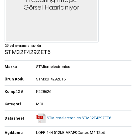
Görsel referans amaçlıdır
STM32F429ZET6
Marka
STMicroelectronics
Ürün Kodu
STM32F429ZET6
Komp42 #
K228626
Kategori
MCU
STMicroelectronics STM32F429ZET6
Datasheet
Açıklama
LQFP-144 512kB ARM®Cortex-M4 12bit