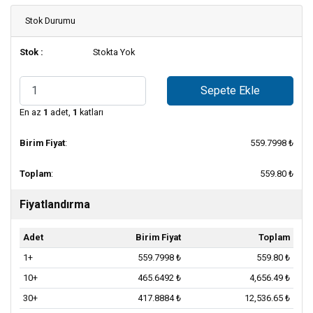
Stok Durumu
Stok :
Stokta Yok
Sepete Ekle
En az
1
adet,
1
katları
Birim Fiyat
:
559.7998 ₺
Toplam
:
559.80 ₺
Fiyatlandırma
Adet
Birim Fiyat
Toplam
1+
559.7998 ₺
559.80 ₺
10+
465.6492 ₺
4,656.49 ₺
30+
417.8884 ₺
12,536.65 ₺