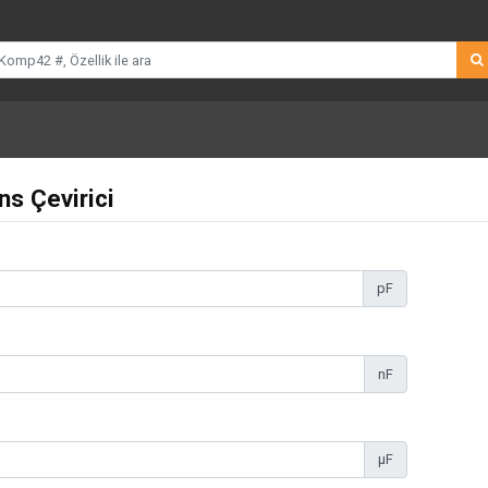
ns Çevirici
pF
nF
µF