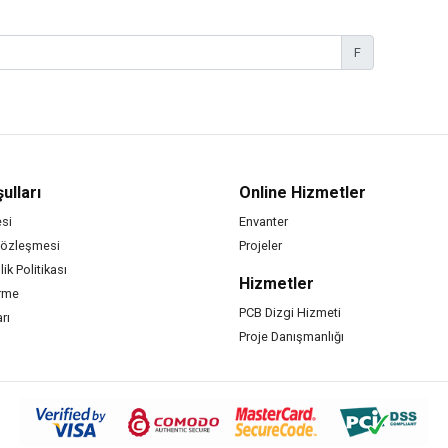
F
ulları
Online Hizmetler
si
Envanter
Sözleşmesi
Projeler
lik Politikası
Hizmetler
irme
PCB Dizgi Hizmeti
rı
Proje Danışmanlığı